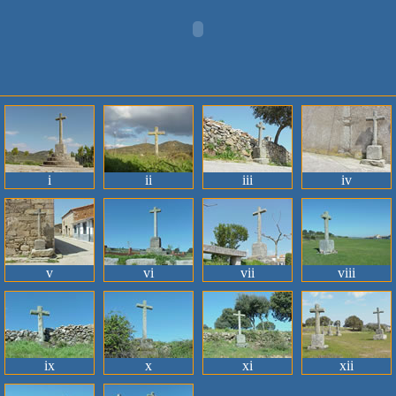
i
ii
iii
iv
v
vi
vii
viii
ix
x
xi
xii