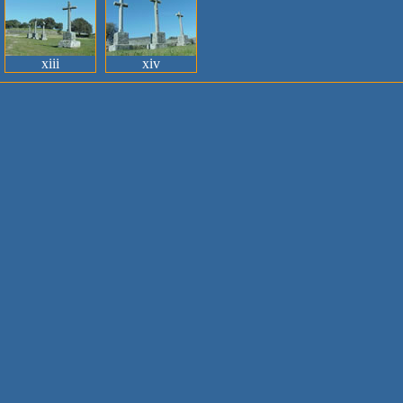
xiii
xiv